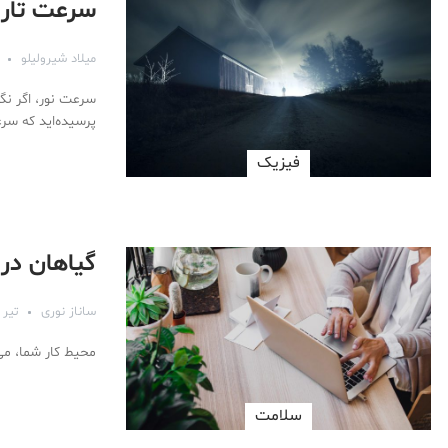
سرعت تار
میلاد شیرولیلو
سرعت نور، اگر نگو
پرسیده‌اید که س
فیزیک
گیاهان در
ساناز نوری
تیر ۴, ۱۳۹۶
محیط کار شما، می
سلامت