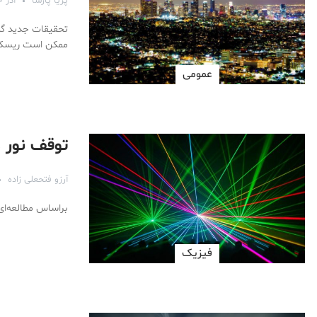
پریا پارسا
آذر ۲۰, ۱۳۹۷
تحقیقات جدید گه 
ممکن است ریسک بی
عمومی
توقف نور د
آرزو فتحعلی زاده
براساس مطالعه‌ای 
فیزیک