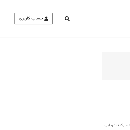
حساب کاربری
Medical Mask
Male Enhancement Formula Reviews
long term side effects Strengthen Penis
walgreens caffeine pills Testosterone
Booster
اده می‌کنند؛ و این