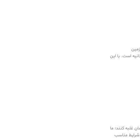
 زمین
ا سرعت صوت مقایسه کنید. سرعت صوت در خلا ۳۴۲ متر بر ثانیه است. با این
ان غلبه کنند؛ ما
ن شرایط مناسب