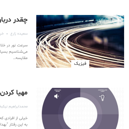
چقدر دربار
سعیده زارع
خرداد 
مقایسه…
فیزیک
مهیا کردن
محمدابراهیم نیکب
خیلی از افرادی که
به این رفتار “به