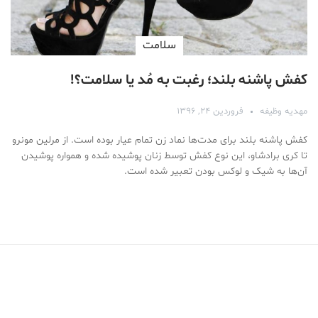
سلامت
کفش پاشنه بلند؛ رغبت به مُد یا سلامت؟!
مهدیه وظیفه
فروردین ۲۴, ۱۳۹۶
کفش پاشنه بلند برای مدت‌ها نماد زن تمام عیار بوده است. از مرلین مونرو
تا کری برادشاو، این نوع کفش توسط زنان پوشیده شده و همواره پوشیدن
آن‌ها به شیک و لوکس بودن تعبیر شده است.
Medical Mask
Male Enhancement Formula Reviews
long term side effects Strengthen Penis
walgreens caffeine pills Testosterone Booster