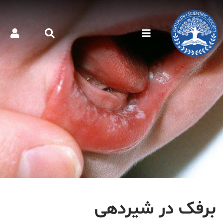
برفک در شیردهی