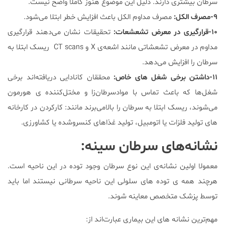
سرطان بیشتری دارند. دلیل این موضوع هنوز کاملا واضح نیست.
۹-مصرف الکل:
مصرف مداوم الکل باعث افزایش خطر ابتلا می‌شود.
۱۰-قرارگیری در معرض تشعشعات:
تحقیقات نشان می‌دهند قرارگیری
مداوم در معرض تشعشاتی مانند اشعه‌ی X و CT scans ریسک ابتلا به
سرطان را افزایش می‌دهد.
۱۱-داشتن برخی شغل های خاص:
محققان کانادایی دریافته‌اند برخی
شغل‌ها که باعث تماس با موادسرطان‌زا و مختل‌کننده ی هورمون
می‌شوند، ریسک ابتلا به سرطان را بالامی‌برند مانند: کارکردن در کارخانه
های تولید فلزات یا اتومبیل، تولید غذاهای کنسروشده یا کشاورزی.
نشانه‌های سرطان سینه:
معمولا اولین نشانه‌ی این نوع سرطان وجود توده در این ناحیه است.
هرچند همه ی توده های سلولی این ناحیه سرطانی نیستند اما باید
توسط پزشک متخصص معاینه شوند.
مهم‌ترین نشانه های این بیماری عبارت‌اند از: