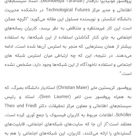
پروفسور مونیدیپا تارافدار (Monideepa Tarafdar)، استاد سیستم‌های
اطلاعاتی و مدیر مرکز Technological Futures در دانشکده مدیریت
دانشگاه لنکستر، و نویسنده مسئول این مقاله می‌گوید: “اگرچه ممکن
است این کار غیرمنتظره و متناقض به نظر برسد، کاربران
رسانه‌های
اجتماعی
به جای کنار گذاشتن استفاده از این شبکه‌ها، به استفاده
بیشتر از همان بستر‌هایی که منجر به استرس آن‌ها شده‌ است، ادامه
می‌دهند. در نتیجه، این که چه ارتباطی میان استرس شبکه های
اجتماعی و استفاده ناخودآگاه از این شبکه‌ها وجود دارد، مشخص نشده
است.”
پروفسور کریستین مایر (Christian Maier) استادیار دانشگاه بمبرگ، که
به همراه پروفسور سن لامر (Sven Laumer)، استاد و رئیس
سیستم‌های اطلاعاتی و معاون مرکز تحقیقات دکتر Theo und Friedl
Schöller، اطلاعات مربوط به کاربران فیسبوک را جمع آوری کرده است،
معتقد است:”از آن جا که سایت‌های شبکه‌های اجتماعی، قابلیت‌های
گسترده‌ای را ارائه می‌کنند، کاربران، این شبکه‌های اجتماعی را هم به