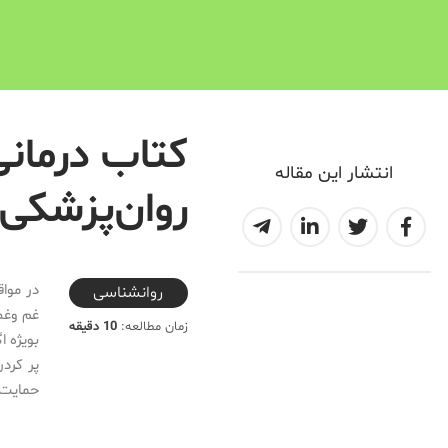
کتاب درمان
انتشار این مقاله
روان‌پزشکی 
2021-04-02T18:45:59+04:30
در موا
روانشناسی
غم وغص
زمان مطالعه:
10 دقیقه
بویژه 
پر کردن
حمایت/پ