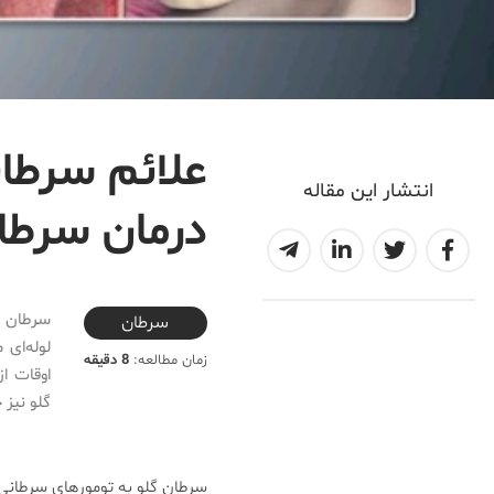
علائم سرطا
انتشار این مقاله
درمان سرطا
2020-05-29T12:49:03+04:30
سرطان گ
سرطان
لوله‌ای
زمان مطالعه:
8 دقیقه
اوقات ا
گلو نیز
سرطان گلو به تومورهای سرطانی ا