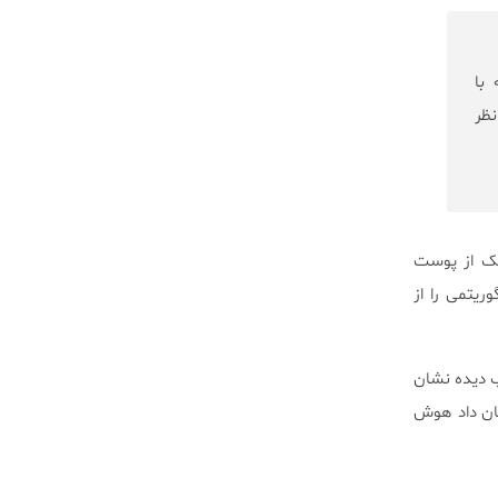
 با
نظر
ی استفاده شده‌است. محققان ۱۲۹،۴۵۰ عکس نزدیک از پوست
 الگوریتمی را از
ر پزشک ۳۷۶ عکس از پوست آسیب دیده نشان
شان داد هوش