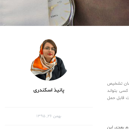
صان تشخیص
پانیذ اسکندری
کسی بتواند
یت قابل حمل
بهمن ۲۶, ۱۳۹۵
 بعدی این