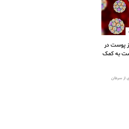
 پوست در
ست به کمک
است؟
شگیری از سرطان