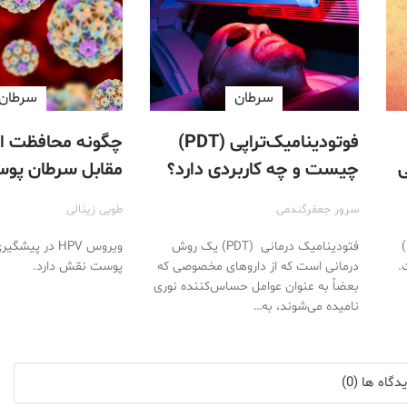
سرطان
سرطان
فوتودینامیک‌تراپی (PDT)
چگونه محافظت از
ی
چیست و چه کاربردی دارد؟
مقابل سرطان پو
ویروس‌ها ممکن 
سرور جعفرگندمی
طوبی زینالی
درماتوفیبروسارکوم پروتوبرنس (DFSP)
فتودینامیک درمانی (PDT) یک روش
ویروس HPV در پی
.
درمانی است که از داروهای مخصوصی که
پوست نقش دارد.
بعضاً به عنوان عوامل حساس‌کننده نوری
نامیده می‌شوند، به…
گاه ها (0)