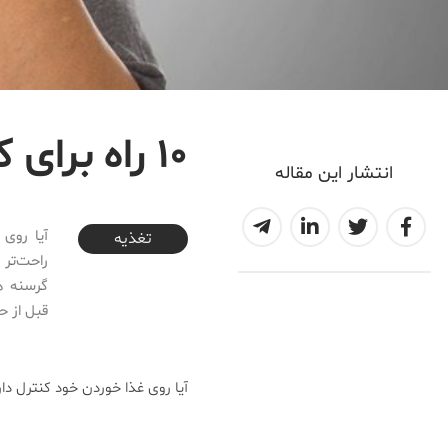
۱۰ راه برای کنترل غذا خوردن
انتشار این مقاله
2017-02-15T09:38:41+03:30
آیا روی 
تغذیه
راحت‌تر 
گرسنه ه
قبل از ح
آیا روی غذا خوردن خود کنترل دار