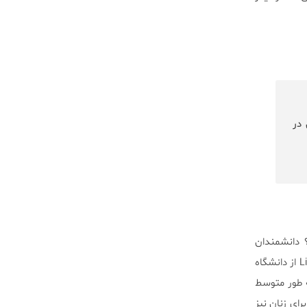
 در
گونه می‌توانیم به ۱۲۰ سالگی برسیم؟ دانشمندان
مطالعات متعددی در این خصوص انجام داده‌اند. به عنوان مثال مطالعه‌ای که در سال ۲۰۰۶ توسط Linda Waite از دانشگاه
به طور متوسط
ر مردان عمر می‌کنند. همین روند – با فاصله‌ی سنی ۴ سال – برای زنان نیز