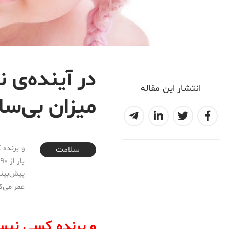
در آینده‌ی ن
انتشار این مقاله
میزان بی‌ساب
2017-02-23T23:54:15+03:30
و برنده 
سلامت
عمر می‌ک
و برنده کسی نی