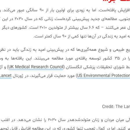
امید به زندگی در طول قرن‌ها افزایش یافته‌است. اما به زودی برای اولین ب
بیشترین افزایش را دارد؟ کره‌ی جنوبی. مطالعه‌
می‌آیند به طور متوسط ۹۰.۸ سال عمر می‌کنند – که ۶.۶ سال بیشتر از متول
ه زندگی در آن‌ها تنها کمی از ۹۰ سال کمتر است.
یع طبیعی و شیوع همه‌گیری‌ها که در پیش‌بینی امید به زندگی باید در نظر 
دانشمندان رشد قابل توجهی را در ۳۵ کشور توسعه یافته‌ی مورد مطالعه می‌بینند. این یافته‌ها
وسط شورای تحقیقات پزشکی انگلستان (
UK Medical Research Council
) و آ
US Environmental Protectio
) مورد حمایت قرار می‌گیرند، در ژورنال
Lancet
Credit: The Lan
جدول بالا تغییرات امید به زندگی میان مردان و زنان متولدشدهدر سال ۲۰۳۰ را ن
عمر کنند. اما در کمال تعجب تنها کشوری که در این مطالعه افزایش قابل توجه