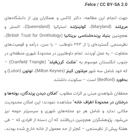
Felce / CC BY-SA 2.0.
جهت انجام این مطالعه، دکتر کاکس و همکاران وی از دانشگاه‌های
مری‌لند
(Maryland)،
کوئینزلند
استرالیا (Queensland)، اکستر و
هم‌چنین
بنیاد پرنده‌شناسی بریتانیا
(British Trust for Ornithology)،
نظرسنجی گسترده‌ای را از ۲۶۳ داوطلب – با سن، درآمد و قومیت‌های
متفاوت – به عمل آوردند. تمام داوطلبین در محدودۀ شهری منطقه‌ای در
جنوب انگلستان موسوم به “
مثلث کرن‌فیلد
” (Cranfield Triangle) –
که خود شامل سه شهر
میلتون کینز
(Milton Keynes)،
لوتون
(Luton) و
بدفورد
(Bedford) است – سکونت داشتند.
محققان شواهدی مبنی بر اثرات مطلوب “
امکان دیدن پرندگان، بوته‌ها و
درختان در محدودۀ اطراف خانه
” مشاهده نمودند؛ این امکان محدودیت
مکانی ندارد و شامل هر دو محله‌های شهری و سرسبزتر حومه نیز
می‌شود. پژوهشگران هم‌چنین دریافتند که آن دسته از افرادی که – طی
هفتۀ پیش از نظرسنجی – کم‌تر از حد معمول از خانه خارج شده بودند،