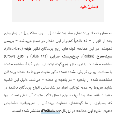
(تنش) دارد.
محققان تعداد پرنده‌های مشاهده‌شده [از سوی ساکنین] در زمان‌های
بعد از ظهر را – که ظاهراً کم‌تر از این مقدار در صبح می‌باشد – بررسی
نمودند. در این مطالعه گونه‌های رایج پرندگان نظیر
طرقه
(Blackbird)،
سینه‌سرخ
(Robin)،
چرخ‌ریسک سرآبی
(Blue tits) و
کلاغ
(Crow)
مشاهده شدند. با این حال هیچ‌گونه ارتباطی میان گونۀ مشاهده‌شده
با سلامت روانی گزارش نشد؛ عمده تأثیر مثبت مربوط به تعداد پرندگان
مشاهده شده از پنجره – در باغچه یا محله – می‌شد. دلیل این قضیه
شاید مربوط به عدم توانایی افراد در شناسایی انواع پرندگان باشد؛ در
حقیقت فقط مشاهدۀ پرنده برای اعمال تأثیر مثبت آن کافی است، چرا
که بسیاری از ما گونه‌های متفاوت پرندگان را نمی‌توانیم تشخیص
دهیم. نتایج این مطالعه در ژورنال
BioScience
منتشر شده است.