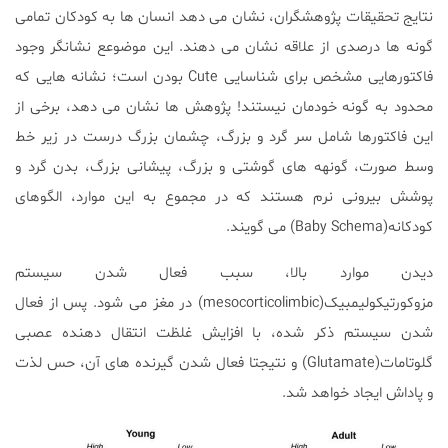
نتایج تحقیقات پژوهشگران، نشان می دهد انسان ها به کودکان تمامی
گونه ها درصدی از علاقه نشان می دهند. این موضوعع نشانگر وجود
فاکتورهایی مشخص برای شناسایی Cute بودن است؛ نشانه هایی که
محدود به گونه خودمان نیستند! پژوهش ها نشان می دهد، برخی از
این فاکتورها شامل سر گرد و بزرگ، چشمان بزرگ درست در زیر خط
وسط صورت، گونهه های گوشتی و بزرگ، پیشانی بزرگ، بدن گرد و
پوشش بیرونی نرم هستند که در مجموع به این موارد، الگوهای
کودکانه(Baby Schema) می گویند.
دیدن موارد بالا، سبب فعال شدن سیستم
مزوکورتیکولیمبیک(mesocorticolimbic) در مغز می شود. پس از فعال
شدن سیستم ذکر شده، با افزایش غلظت انتقال دهنده عصبی
گلوتامات(Glutamate) و نتیجتا فعال شدن گیرنده های آن، حس لذت
و پاداش ایجاد خواهد شد.