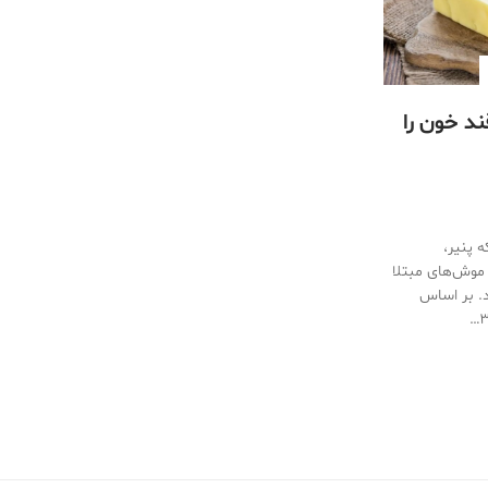
قند خون را
 پنیر،
موش‌های مبتلا
. بر اساس