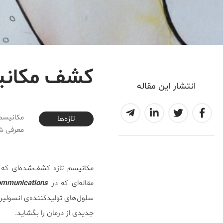
کشف مکانیس
انتشار این مقاله
2017-06-06T23:38:31+04:30
تازه‌ها
معرفی ش
مقاله‌ای که در
ommunications
سلول‌های تولیدکننده‌ی انسولین 
جدیدی از درمان را بگشاید.