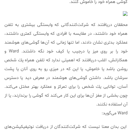
گوشى همراه خود را خاموش كنند.
محققان دريافتند كه شركت‌كنندگانى كه وابستگى بيشترى به تلفن
همراه خود داشتند، در مقايسه با افرادى كه وابستگى كمترى داشتند،
عملكرد بدترى نشان دادند، اما تنها زمانى كه آن‌ها گوشى‌هاى هوشمند
خود را بر روى ميز يا درجيب يا كيف خود نگه داشتند. Ward و
همكارانش، اغلب دريافتند كه اهميتى ندارد كه تلفن همراه يك شخص
روشن باشد يا خاموش، يا اين كه در ميزى رو به روى آنان يا پشت
سرشان باشد. داشتن گوشى‌هاى هوشمند در معرض ديد يا دسترس
آسان، توانايى يك شخص را براى تمركز و عملكرد بهتر مختل مى‌كند.
چون بخشى از مغز آن‌ها براى اين كار مى‌كند كه گوشى را برندارند، يا از
آن استفاده نكنند.
Ward می‌گوید:
اين بدان معنا نيست كه شركت‌كنندگان از دريافت نوتیفیکیشن‌هاى