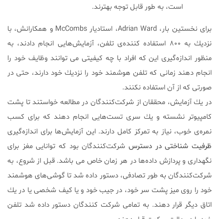
است، به طور قابل توجه بهترند.
برای نخستین بار، Adrian Ward، استاديار McCombs و همكارانش، با
نزديك به ٨٠٠ استفاده كننده‌ى تلفن، آزمايش‌هايى انجام دادند، به
منظور اندازه‌گيرى اين كه افراد با چه كيفيتى مى توانند وظايف خود را
انجام دهند زمانى كه تلفن هوشمند خود را نزديك خود دارند، حتى در
صورتی که از آن استفاده نکنند.
در يك آزمايش، محققان از شركت‌كنندگان در مطالعه خواستند تا پشت
كامپيوتر نشسته و يك سرى تست‌هايى انجام دهند كه براى كسب
نمره‌ى خوب، نياز به تمركز كامل دارند. اين آزمايش‌ها براى اندازه‌گيرى
ظرفيت
شناختى
در
دسترس
شركت‌كنندگان بود كه توانايى مغز براى
نگهدارى و پردازش داده‌ها در هر زمان خاص مى باشد. قبل از شروع، به
شركت‌كنندگان به طور تصادفى، دستور داده شد تا گوشى‌هاى هوشمند
خود را روى ميز پشت سر خود، در جيب خود و يا كيف شخصى يا در يك
اتاق ديگر قرار دهند. به تمامى شركت كنندگان دستور داده شد تلفن