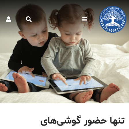
تنها حضور گوشى‌هاى