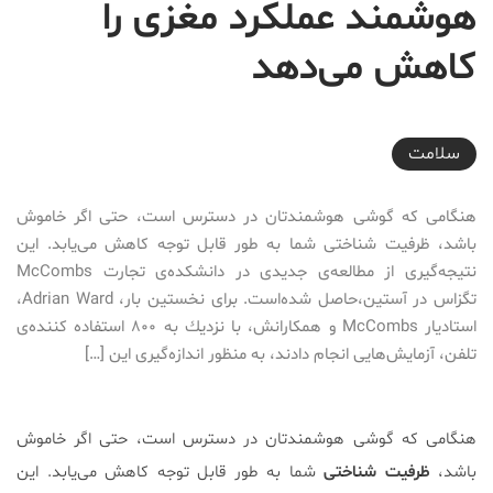
هوشمند عملكرد مغزى را
كاهش مى‌دهد
2017-06-30T11:05:19+04:30
سلامت
هنگامى كه گوشى هوشمندتان در دسترس است، حتى اگر خاموش
باشد، ظرفيت شناختى شما به طور قابل توجه كاهش مى‌يابد. اين
نتيجه‌گيرى از مطالعه‌ى جديدى در دانشكده‌ى تجارت McCombs
تگزاس در آستين،حاصل شده‌است. برای نخستین بار، Adrian Ward،
استاديار McCombs و همكارانش، با نزديك به ٨٠٠ استفاده كننده‌ى
تلفن، آزمايش‌هايى انجام دادند، به منظور اندازه‌گيرى اين […]
هنگامى كه گوشى هوشمندتان در دسترس است، حتى اگر خاموش
باشد،
ظرفيت شناختى
شما به طور قابل توجه كاهش مى‌يابد. اين