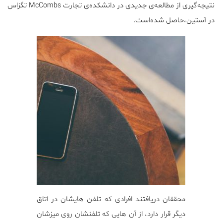
نتيجه‌گيرى از مطالعه‌ى جديدى در دانشكده‌ى تجارت McCombs تگزاس
در آستين،حاصل شده‌است.
محققان دريافتند افرادى كه تلفن هايشان در اتاق
ديگر قرار دارد، از آن هايى كه تلفنشان روى ميزشان