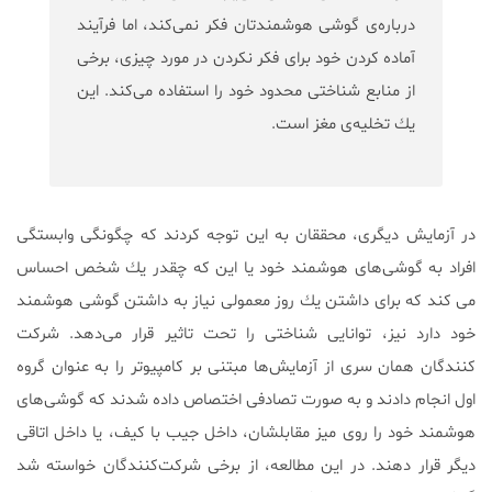
درباره‌ى گوشى هوشمندتان فكر نمی‌كند، اما فرآيند
آماده كردن خود براى فكر نكردن در مورد چيزى، برخى
از منابع شناختى محدود خود را استفاده مى‌كند. اين
يك تخليه‌ى مغز است.
در آزمايش ديگرى، محققان به اين توجه كردند كه چگونگی وابستگى
افراد به گوشى‌هاى هوشمند خود يا اين كه چقدر يك شخص احساس
مى كند كه براى داشتن يك روز معمولى نياز به داشتن گوشى هوشمند
خود دارد نیز، توانايى شناختى را تحت تاثير قرار مى‌دهد. شركت
كنندگان همان سرى از آزمايش‌ها مبتنى بر كامپيوتر را به عنوان گروه
اول انجام دادند و به صورت تصادفى اختصاص داده شدند كه گوشى‌هاى
هوشمند خود را روى ميز مقابلشان، داخل جيب با كيف، يا داخل اتاقى
ديگر قرار دهند. در اين مطالعه، از برخى شركت‌كنندگان خواسته شد