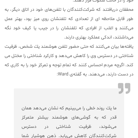
خود را در حالت سكوت قرار دهند.
محققان دريافتند كه شركت‌كنندگان با تلفن‌هاى خود در اتاق ديگر، به
طور قابل ملاحظه اى از تعدادی كه تلفنشان روى ميز بود، بهتر عمل
مى‌كنند و اغلب از افرادى كه تلفنشان را در جيب يا كيف خود نگه
مى‌داشتند، اندكى عملكرد بهترى دارند.
يافته‌ها بيان مى‌كنند كه حتى حضور تلفن هوشمند يك شخص، ظرفيت
شناختى در دسترس وى را كاهش مى‌دهد و كاركرد شناختى را مختل مى
كند. اگرچه مردم احساس كنند كه تمام توجه و تمركز خود را به كارى كه
در دست دارند، مى‌دهند. به گفته‌ى Ward:
ما يك روند خطى را مى‌بينيم كه نشان مى‌دهد همان
قدر كه به گوشى‌هاى هوشمند بيشتر متمركز
مى‌شوند، ظرفيت شناختى در دسترس
شركت‌كنندگان كاهش مى‌يابد. ذهن هوشيار شما