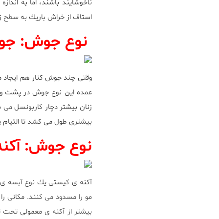
ناخوشايند باشند، اما به اندا
استاف از خراش باريك به سطح ز
نوع جوش: جوش
وقتى چند جوش كنار هم ايجاد م
عمده اين نوع جوش در پشت و گر
زنان بيشتر دچار كاربونسل مى
بيشترى طول مى كشد تا التيام پ
نوع جوش: آكن
آكنه ى كيستى يك نوع آبسه ى 
مو را مسدود مى كنند. مكانى را 
بيشتر از آكنه ى معمولى تحت 