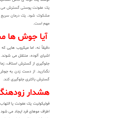
مهم است.
آيا جوش ها م
دقيقاً نه، اما ميكروب هايى 
اشياى آلوده، منتقل مى شوند. 
جلوگيرى از گسترش استاف، زمانى
نگذاريد. از دست زدن به جوش 
گسترش باكترى جلوگيرى كند.
هشدار زودهنگا
فوليكوليت يك عفونت يا التهاب 
اطراف موهاى فرد ايجاد مى شود 