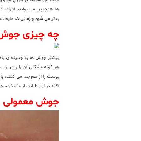
ها همچنين مى توانند اطراف گ
بدتر مى شود و زمانى كه مايعات
چه چيزى جوش ر
بيشتر جوش ها به وسيله ى باكت
هر گونه مشكلى آن را روى پوست
پوست را از هم جدا مى كنند، باك
آكنه در ارتباط اند، از منافذ م
جوش معمولى يا عف