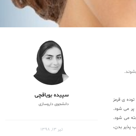
شوند.
سپیده بویاقچی
وده ى قرمز
دانشجوى داروسازى
 پر مى شود.
ته مى شود.
ب پذير بدن،
تیر ۱۳, ۱۳۹۸