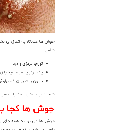
جوش ها عمدتاً، به اندازه ى نخ
شامل؛
تورم، قرمزى و درد
يك مركز يا سر سفيد يا زر
بيرون ريختن چرك، تراوش
شما اغلب ممكن است يك حس كلى 
جوش ها كجا ي
جوش ها مى توانند همه جاى بد
يافت مى شوند. نواحى پر مو و 