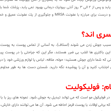
مشكوك شود. يك درمان سريع و درست براى مبارزه با عفونت MRSA و جلوگيرى از يك ع
سرى اند؟
كه سبب جوش زدن مى شوند (استاف)، به آسانى از تماس پوست به پوست و 
اين باكترى ها اغلب بى ضرر هستند، مگر اين كه جراحتى را در پوست پيدا
 كه شما داراى جوش هستيد؛ حوله، ملافه، لباس يا لوازم ورزشى خود را در
اجتناب كنيد و آن را پوشيده نگه داريد. شستن دست ها به طور مداوم، م
م: فوليكوليت
در فوليكول مو است كه مى تواند تبديل به جوش شود. نمونه هاى ريز با با
كه برخى اوقات با پوست قرمز احاطه مى شود. آن ها مى توانند داراى خارش،