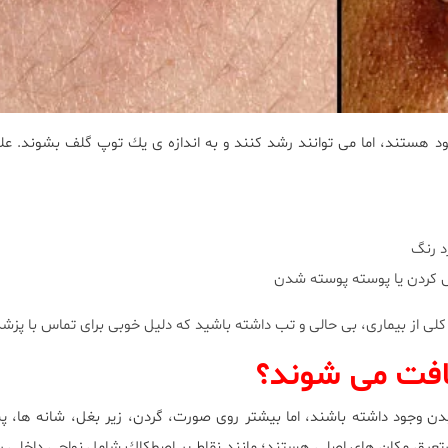
ود هستند، اما مى توانند رشد كنند و به اندازه ى يك توپ گلف بشوند. علا
د رنگ
 كردن يا پوسته پوسته شدن
از بيمارى، بى حالى و تب داشته باشيد كه دليل خوبى براى تماس با پزش
افت مى شوند؟
ن وجود داشته باشند، اما بيشتر روى صورت، گردن، زير بغل، شانه ها، 
پرتعرق مكان هاى اصلى هستند؛ مانند نقاط پر اصطكاك شامل نواحى داخلى 