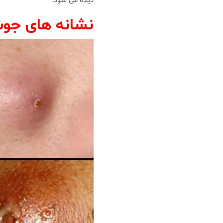
ديده مى شود.
نشانه هاى جو