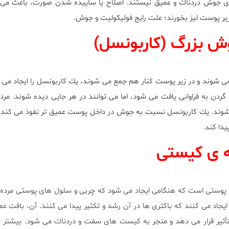
زه ى جوش دردناك و عميق نيستند. اصلاح يا ساييده شدن صورت، باعث مى 
ير پوست ليز بخورند؛ علت رايج فوليكوليت و جوش.
 بزرگ (كاربونسل)
ى شوند و در زير پوست كنار هم جمع مى شوند، يك كاربونسل را ايجاد مى ك
دن به فراوانى يافت مى شود، اما مى توانند در هر جايى ديده شوند. مر
 شوند. يك كاربونسل نسبت به جوش در داخل پوست عميق تر نفوذ مى كند 
يدا كند.
ه ى كيستى
پوستى است كه هنگامى ايجاد مى شود كه چربى و سلول هاى پوستى مرده 
ايجاد مى كنند كه باكترى ها در آن رشد و تكثير پيدا مى كنند. آن، بافت ع
تأثير قرار مى دهد و منجر به كيست هاى سفت و دردناك مى شود. بيشتر 