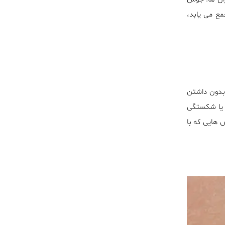
ع مى يابد،
بدون داشتن
ى يا شكستگى
 هايى كه با