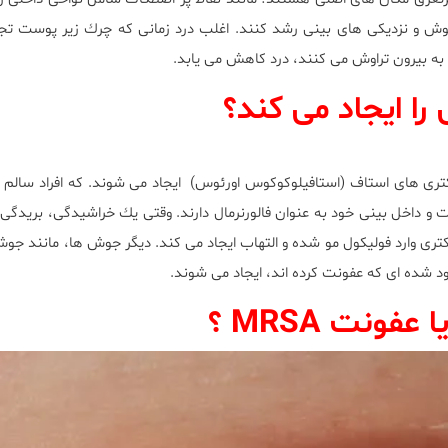
وش و نزديكى هاى بينى رشد كنند. اغلب درد زمانى كه چرك زير پوست تجم
 به بيرون تراوش مى كنند، درد كاهش مى يابد.
ا ايجاد مى كند؟
رى هاى استاف (استافيلوكوكوس اورئوس) ايجاد مى شوند. كه افراد سالم 
 و داخل بينى خود به عنوان فالورنرمال دارند. وقتى يك خراشيدگى، بريدگ
ترى وارد فوليكول مو شده و التهاب ايجاد مى كند. ديگر جوش ها، مانند جوش
سدود شده اى كه عفونت كرده اند، ايجاد مى شوند.
ونت MRSA ؟