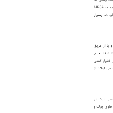
يك عفونت پوستى گسترش مى يابد و پس از ٢ الى ٣ روز آنتى بيوتيك درمانى بهبود نمى يابد، پزشك شما بايد به MRSA
فونت عميق و خطرناك، بسيار
يا از طريق
 كنند. براى
 اختيار كسى
ى تواند از
 سرسفيد، در
 حاوى چرك و