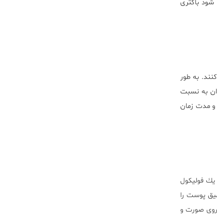
شود باكترى
نند. به طور
دان به نسبت
و مدت زمان
يك فوليكول
ميق پوست را
روى صورت و