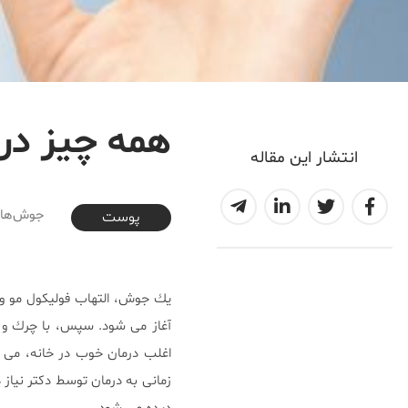
همه چيز در
انتشار این مقاله
2017-08-16T09:17:51+04:30
جوش‌هاى 
پوست
يك جوش، التهاب فوليكول مو و 
آغاز مى شود. سپس، با چرك و ت
اغلب درمان خوب در خانه، مى 
زمانى به درمان توسط دكتر نيا