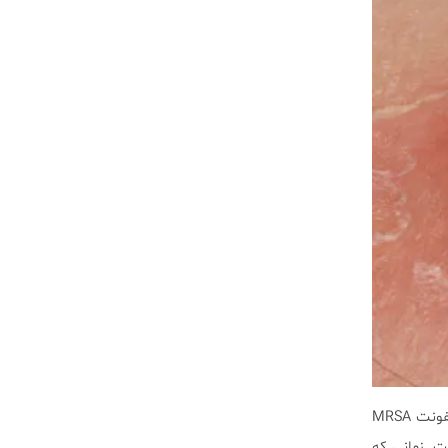
عفونت MRSA اغلب ممكن است مانند جوش معمولى ديده شود. قرمز، متورم، پر از چرك و حساس. اما عفونت MRSA
. زمانى كه