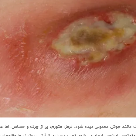
وكوس اورئوس ايجاد مى شود كه به بسيارى از آنتى بيوتيك ها مقاوم است