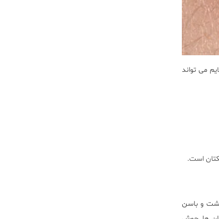
يم مى تواند
كتان است.
پشت و باسن
ران ها. جوش