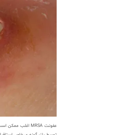
توسط يك گونه ى خاص استافيلوك