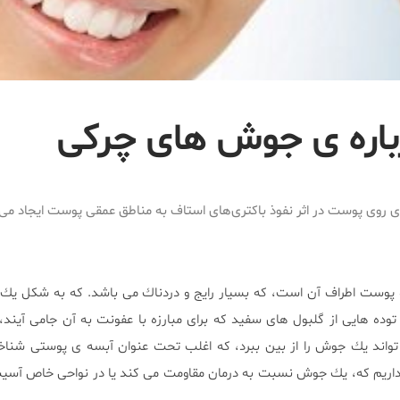
باره ى جوش هاى چركى
روى پوست در اثر نفوذ باكترى‌هاى استاف به مناطق عمقى پوست ايجاد می‌
پوست اطراف آن است، كه بسيار رايج و دردناك مى باشد. كه به شكل يك ت
وده هايى از گلبول هاى سفيد كه براى مبارزه با عفونت به آن جامى آيند،
تواند يك جوش را از بين ببرد، كه اغلب تحت عنوان آبسه ى پوستى شناخ
ز داريم كه، يك جوش نسبت به درمان مقاومت مى كند يا در نواحى خاص آسي