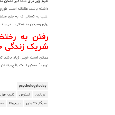
هیچ چیز برای شما غیر ممکن نخو
داشته باشد، عاقلانه است طوری
اغلب به کسانی که به جای منتظر 
برای رسیدن به هدفی سعی و تل
رفتن به رختخ
شریک زندگی خ
ممکن است خیلی زیاد باشد که ا
نروید”. ممکن است واقع‌بینانه‌ت
psychologytoday
آدرنالین
استرس
تنبیه فرزن
سیگار کشیدن
ماریجوانا
معا