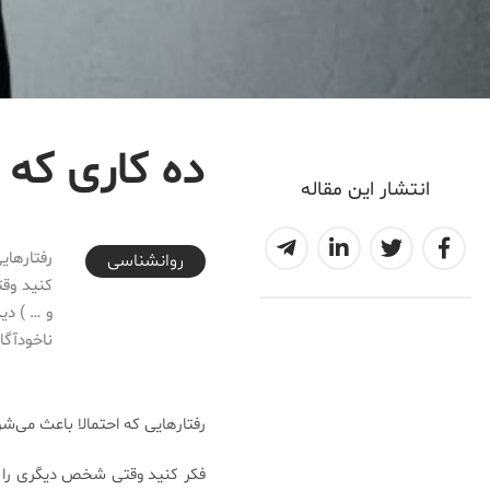
ده کاری که 
انتشار این مقاله
2017-08-17T16:28:37+04:30
رفتارهای
روانشناسی
کنید وق
و … ) دی
ناخودآگا
رفتارهایی که احتمالا باعث می‌ش
فکر کنید وقتی شخص دیگری را ب