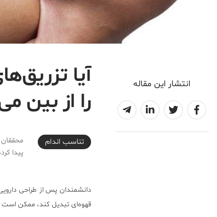
آیا تزریق‌
انتشار این مقاله
را از بین می‌
2017-09-12T12:04:56+04:30
محققان ر
تناسب اندام
پیدا کرده‌
دانشمندان پس از طراحی دارویی 
قهوه‌ای تبدیل کند، ممکن است ب