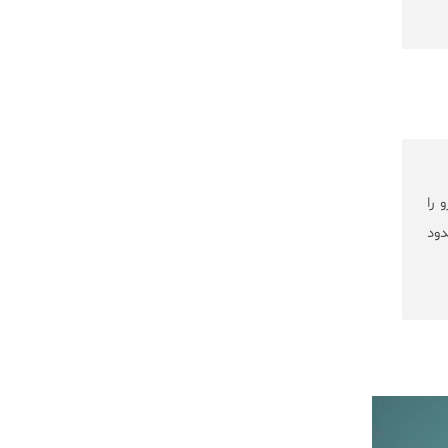
 را
دود