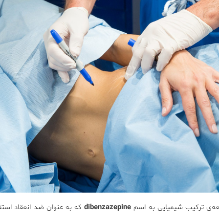
dibenzazepine
که به عنوان ضد انعقاد استف