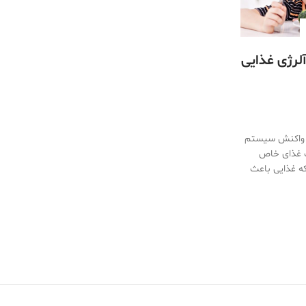
 آلرژی غذایی
 واکنش سیستم
 غذای خاص
ه غذایی باعث