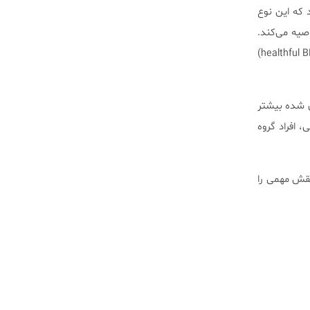
 که این نوع
صیه می‌کند.
هدف از این رژیم، کمک به کاهش وزن در افراد دارای اضافه وزن و دستیابی به شاخص توده‌‌ی بدنی سالم (healthful BMI)
 فرآوری شده بیشتر
 زمانی، افراد گروه
نقش مهمی را