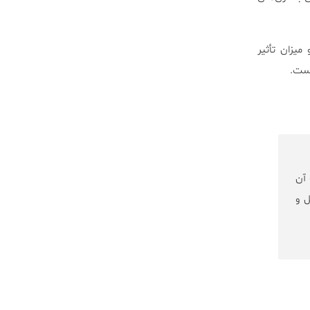
میزان تأثیر
است.
 آن
 و