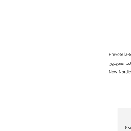
 و همکارانش مشاهده کردند اعضای گروه اول که میزان بالایی از باکتری پروتلا باکتریود (Prevotella-to-
ه‌اند. همچنین
New Nordic
ی و