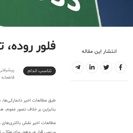
فلور روده، 
انتشار این مقاله
2017-09-28T20:34:49+03:30
پیشرفتی
تناسب اندام
قاطعانه 
طبق مطالعات اخیر دانمارکی‌ها، 
بنابراین بر خلاف تصور عموم، هد
مطالعات اخیر نقش باکتری‌های ر
بررسی قرار می‌دهد. برای مثال، 