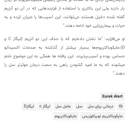
بار دارند ولی این باکتری با استفاده از فرایند‌هایی که در آن دو آنزیم
گفته شده دخیل هستند می‌توانند، این آسیب‌ها را جبران کرده و به
حیات و بیماری‌زایی خود ادامه دهند.”
او می‌افزاید: “ما نشان داده‌ایم که با حذف این دو آنزیم (لیگاز C و
D)،مایکوباکتریوم‌ها بسیار بیشتر از گذشته به صدمات اکسیداتو
حساس بوده و آسیب‌پذیرند. این یافته ها همگی به این موضوع ختم
می‎شوند که به ما امید گشودن راهی به سمت درمان موثر‎تر سل را
دهند.”
Eurek Alert
tb
درمانی برای سل
سل
عامل سل
لیگاز c
لیگازD
مایکوباکتریم توبرکلوزیس
مایکوباکتریوم