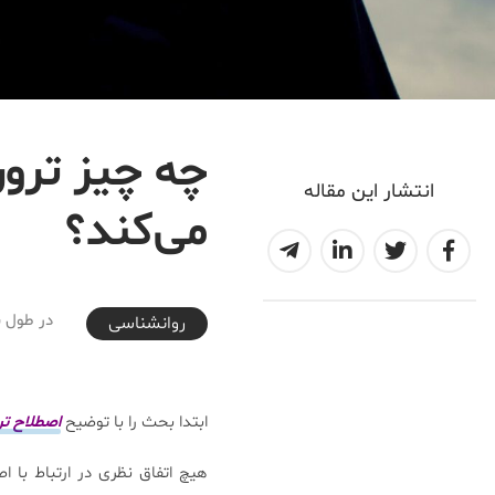
چه چیز تروری
انتشار این مقاله
می‌کند؟
2017-11-21T17:30:23+03:30
در طول س
روانشناسی
ابتدا بحث را با توضیح
اصطلاح ت
هیچ اتفاق نظری در ارتباط با 