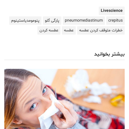
Livescience
crepitus
pneumomediastinum
پارگی گلو
پنومومدیاستینوم
خطرات متوقف کردن عطسه
عطسه
عطسه کردن
بیشتر بخوانید