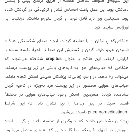
این نتیجه‌ی متوقف ساختن عطسه از طریق گرفتن بینی و بستن
دهانش بود. این عمل باعث احساس فشار و ترکیدگی در گردنش شده
بود. همچنین وی درد قابل توجه و گردن متورم داشت. درنتیجه به
اورژانس مراجعه کرد.
هنگامی‌که پزشکان او را معاینه کردند، ایجاد صدای شکستگی هنگام
فشردن هردو طرف گردن و گسترش این صدا تا ناحیۀ قفسه سینه را
گزارش کردند. این علائم با عنوان
crepitus
شناخته می‌شوند که
هنگامی که حباب‌های هوا به لایه‌های بافتی در زیر پوست برسند،
می‌تواند رخ دهد. در واقع، زمانی‌که پزشکان سی‌تی اسکن انجام دادند،
حباب‌های هوایی محصور در زیر پوست مرد به‌ویژه در ناحیه گردن
مشاهده کردند. همچنین، اسکن وجود حباب‌های هوایی در محفظۀ
قفسه سینه در بین ریه‌ها را نیز نشان داد، که این شرایط
pneumomediastinum نامیده می‌شود.
پزشکان تشخیص دادند که جلوگیری از عطسه باعث پارگی و ایجاد
سوراخی در انتهای فارینکس یا گلو، جایی که به مری متصل می‌شود،