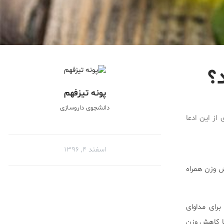
؟
پونه تیزفهم
دانشجوی داروسازی
از این ادعا
اسفند ۴, ۱۳۹۶
ش وزن همراه
رای مداوای
با کاهش وزن