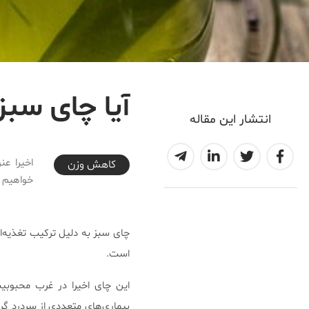
آیا چای سب
انتشار این مقاله
2018-02-23T09:16:00+03:30
اخیرا عن
کاهش وزن
خواهیم 
چای سبز به دلیل ترکیب تغذیه‌ا
است.
این چای اخیرا در غرب محبوبی
بیماری‌های متعددی از سردرد گرف