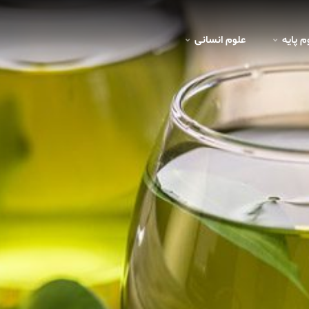
م پايه
علوم انسانی