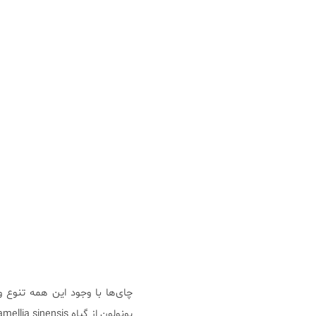
چای‌ها با وجود این همه تنوع
یونولون از گیاه Camellia sinensis تولید می‌شوند.