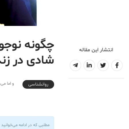
چگونه نوجو
انتشار این مقاله
شادی در زن
2018-03-19T20:15:13+03:30
و اما می
روانشناسی
مطلبی که در ادامه می‌خوانید ترجمه فصل هشتم از