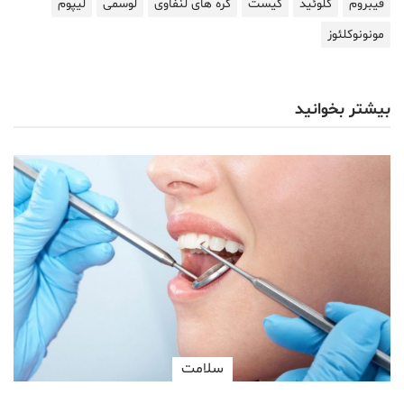
فیبروم‌
کلوئید
کیست
گره های لنفاوی
لوسمی
لیپوم‌
مونونوکلئوز
بیشتر بخوانید
سلامت