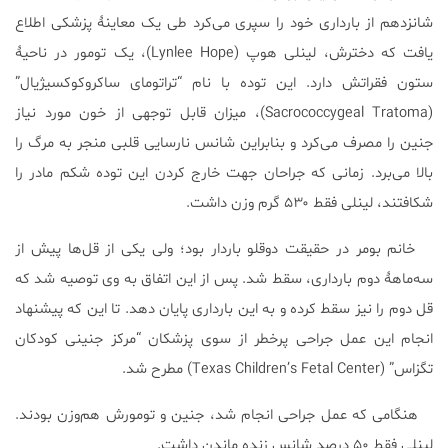
شانزدهم از بارداری خود را سپری می‌کرد طی یک معاینۀ پزشکی اطلاع
یافت که دخترش، لینلی هوپ (Lynlee Hope)، یک تومور در ناحیۀ
ستون فقراتش دارد. این توده با نام “تراتومای ساکروکوکسیژیال”
(Sacrococcygeal Tratoma)، میزان قابل توجهی از خون مورد نیاز
جنین را مصرف می‌کرد و بنابراین شانس نارسایی قلبی منجر به مرگ را
بالا می‌برد. زمانی که جراحان جهت خارج کردن این توده شکم مادر را
شکافتند، لینلی فقط ۵۳۰ گرم وزن داشت.
خانم بومر در حقیقت دوقلو باردار بود؛ ولی یکی از قل‌ها پیش از
سه‌ماهۀ دوم بارداری، سقط شد. پس از این اتفاق به وی توصیه شد که
قل دوم را نیز سقط کرده و به این بارداری پایان دهد. تا این که پیشنهاد
انجام این عمل جراحی پرخطر از سوی پزشکان “مرکز جنینی کودکان
تگزاس” (Texas Children’s Fetal Center) مطرح شد.
هنگامی که عمل جراحی انجام شد، جنین و تومورش هم‌وزن بودند.
لینلی فقط ۵۰ درصد شانس زنده ماندن داشت.