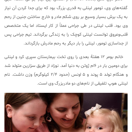
گفته‌های وی، تومور لینلی به قدری بزرگ بود که برای جدا کردن آن نیاز
به یک برش بسیار وسیع بر روی شکم مادر و خارج ساختن جنین از رحم
وی بود. قلب لینلی در طی جراحی عملاً از کار ایستاد اما یک متخصص
قلب‌و‌عروق توانست لینلی کوچک را به زندگی برگرداند. تیم جراحی پس
از جداسازی تومور، لینلی را بار دیگر به رحم مادرش بازگرداند.
خانم بومر ۱۲ هفتۀ بعدی را روی تخت بیمارستان سپری کرد و لینلی
برای دومین بار در ۶ام ژوئن به دنیا آمد. نوزاد از طریق سزارین متولد شد
و هنگام تولد ۵ پوند و ۵ اونس (حدود ۲/۴ کیلو‌گرم) وزن داشت. نام
لینلی هوپ تلفیقی از نام‌های دو مادربزرگ وی است.