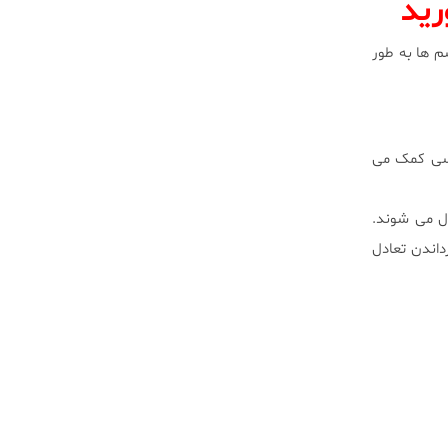
رید
سم ها به طور
وسی کمک می
ال می شوند.
داندن تعادل