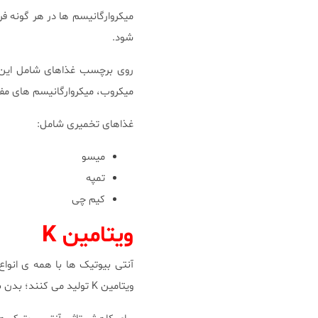
میکروارگانیسم ها در هر گونه فر
شود.
روی برچسب غذاهای شامل این می
میکروب، میکروارگانیسم های مف
غذاهای تخمیری شامل:
میسو
تمپه
کیم چی
ویتامین K
آنتی بیوتیک ها با همه ی انوا
ویتامین K تولید می کنند؛ بدن برای تشکیل لخته ی خون به ویتامین K نیاز دارد.