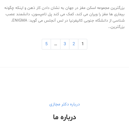
بزرگترین مجموعه اسکن مغز در جهان به نشان دادن کار ذهن و اینکه چگونه
بیماری ها مغز را ویران می کند، کمک می کند پل تامپسون، دانشمند عصب
شناسی از دانشگاه جنوبی کالیفرنیا در لس آنجلس می گوید: ENIGMA،
بزرگترین…
5
…
3
2
1
Medical Mask
Male Enhancement Formula Reviews
long term side effects Strengthen Penis
walgreens caffeine pills Testosterone Booster
درباره دکتر مجازی
درباره ما