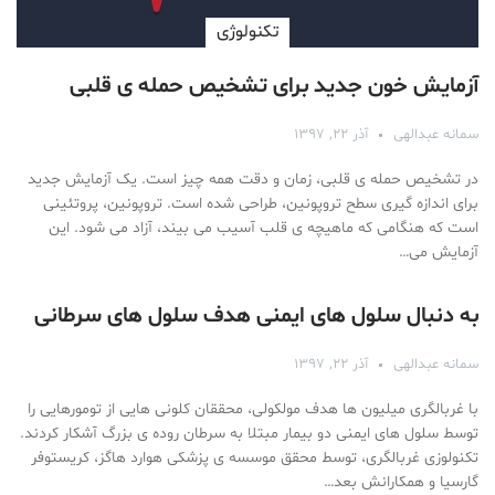
تکنولوژی
آزمایش خون جدید برای تشخیص حمله ی قلبی
سمانه عبدالهی
آذر ۲۲, ۱۳۹۷
در تشخیص حمله ی قلبی، زمان و دقت همه چیز است. یک آزمایش جدید
برای اندازه گیری سطح تروپونین، طراحی شده است. تروپونین، پروتئینی
است که هنگامی که ماهیچه ی قلب آسیب می بیند، آزاد می شود. این
آزمایش می…
به دنبال سلول های ایمنی هدف سلول های سرطانی
سمانه عبدالهی
آذر ۲۲, ۱۳۹۷
با غربالگری میلیون ها هدف مولکولی، محققان کلونی هایی از تومورهایی را
توسط سلول های ایمنی دو بیمار مبتلا به سرطان روده ی بزرگ آشکار کردند.
تکنولوزی غربالگری، توسط محقق موسسه ی پزشکی هوارد هاگز، کریستوفر
گارسیا و همکارانش بعد…