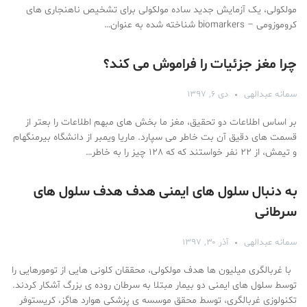
مولکولی، یک آزمایش جدید ساده مولکولی برای تشخیص ناهنجاری های
کروموزومی – biomarkers شناخته شده به عنوان…
چرا مغز جزئیات را فراموش می کند؟
سمانه عبدالهی
دی ۶, ۱۳۹۷
بر اساس اطلاعات دو تحقیق، مغز ما بخش های مبهم اطلاعات را بعتر از
قسمت های دقیق آن بت خاطر می سپارد. ماریا ویمبر از دانشگاه بیرمنگهام
و تیمش، از ۲۲ نفر خواستند که که ۱۲۸ چیز را به خاطر…
به دنبال سلول های ایمنی هدف هدف سلول های
سرطانی
سمانه عبدالهی
آذر ۳۰, ۱۳۹۷
با غربالگری میلیون ها هدف مولکولی، محققان کلونی هایی از تومورهایی را
توسط سلول های ایمنی دو بیمار مبتلا به سرطان روده ی بزرگ آشکار کردند.
تکنولوزی غربالگری، توسط محقق موسسه ی پزشکی هوارد هاگز، کریستوفر