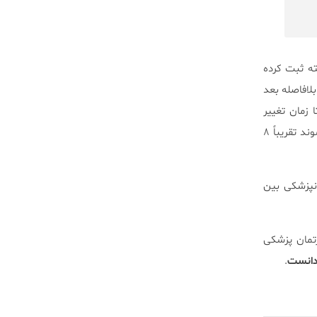
فته ثبت کرده
لافاصله بعد
تا زمان تغییر
ساعت، در طی ماهِ بعد از تغییر به ساعت استاندارد، تعداد افرادی که مبتلا به افسردگی تشخیص داده می‌شوند تقریباً ۸
ت روانپزشکی بین
Aar در Risskov، که عضوی از دپارتمان پزشکی
 دانست
.