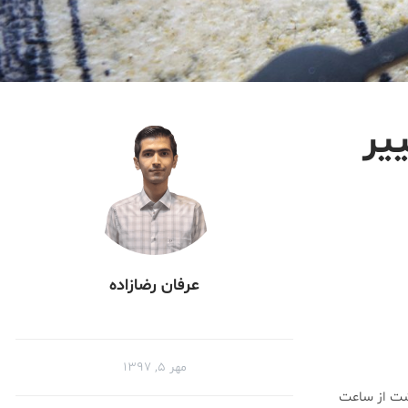
یر
عرفان رضازاده
مهر ۵, ۱۳۹۷
گشت از ساعت