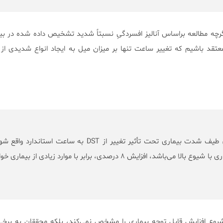
رچه مطالعه براساس آنالیز افسردگیِ نسبتاً شدید تشخیص داده شده در بی
عتقد باشیم که تغییر ساعت تنها بر میزان میل به ایجاد انواع شدیدی از 
طیف شدت بیماری تحت تأثیر تغییر از DST به ساعت استاندارد واق
چون افسردگی یک بیماری با شیوع بالا می‌باشد، افزایش ۸ درصدی، برابر با موارد زیادی از بیمار
روع افزایش قابل توجه بیماری را مشخص نمی‌کند، بلکه محققان به برخ