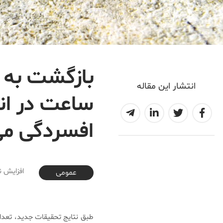
بازگشت به 
انتشار این مقاله
ساعت در ان
افسردگی م
2018-09-27T16:00:13+03:30
افزایش 
عمومی
طبق نتایج تحقیقات جدید، تعداد