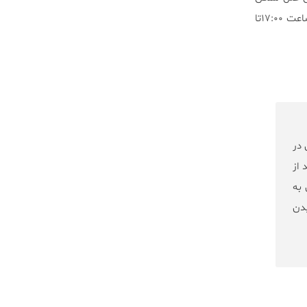
اشاره می‌کنند. در دانمارک، تغییر از DST به ساعت استاندارد به میزان «یک» ساعت (از بعد از ظهر بین ساعت ۱۷:۰۰تا
 در
 از
 به
یدن