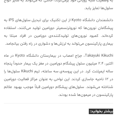
به وضعیت شبه رویانی خود برمی‌گردد؛ حالتی که می‌تواند به سایر انواع
سلول‌ها تمایز یابد.
دانشمندان دانشگاه Kyoto از این تکنیک برای تبدیل سلول‌های iPS به
پیشگامان نورون‌ها که نوروترنسمیتر دوپامین تولید می‌کنند، استفاده
کرده‌اند. کمبود نورون‌های تولیدکننده‌ی دوپامین در افراد مبتلا به
بیماری پارکینسون می‌تواند به لرزش‌ها و دشواری در راه رفتن بیانجامد.
Takayuki Kikuchi، جراح اعصاب در بیمارستان دانشگاه Kyoto در ماه
اکتبر، ۲.۴ میلیون سلول پیشگام دوپامین در مغز یک بیمار حدوداً پنجاه
ساله ایمپلنت کرد. در این پروسه‌ی سه ساعته، تیم Kikuchi سلول‌ها را
در ۱۲ ناحیه جاسازی کردند. این نواحی به عنوان مراکز فعالیت دوپامین
شناخته می‌شوند. سلول‌های پیشگام دوپامین قبلاً موجب بهبود علائم
پارکینسون در میمون‌ها شده بودند.
بیشتر بخوانید: