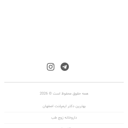
همه حقوق محفوظ است © 2026
بهترین دکتر ایمپلنت اصفهان
داروخانه زوج طب
کفی طبی
ایمپلنت اقساطی اصفهان
خدمات پرستاری در منزل غرب تهران
دکتر قلب شاهرود