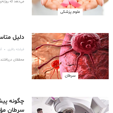
می‌دهد که روزنه‌ی
علوم پزشكی
دلیل متاس
فرشته باقری
آذر ۵
محققان دریافتند 
سرطان
چگونه پیش‌
سرطان مؤث