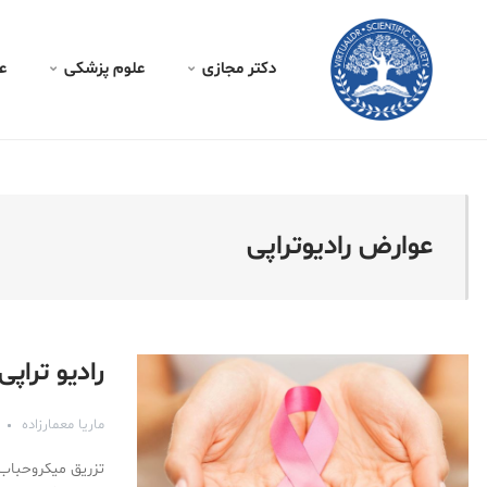
کتر مجازی - عوارض رادیوترا
دکتر مجازی
علوم پزشکی
ع
عوارض رادیوتراپی
رادیو تراپ
ماریا معمارزاده
تزریق میکروحباب‌