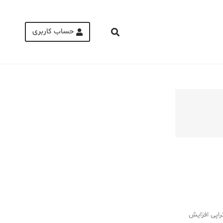
حساب کاربری
Medical Mask
Male Enhancement Formula Reviews
long term side effects Strengthen Penis
walgreens caffeine pills Testosterone
Booster
راپی افزایش