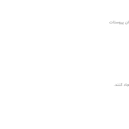
طان پروستات
جاد کنند.