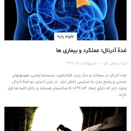
علوم پايه
غدۀ آدرنال؛ عملکرد و بیماری ها
آنیتا ریحانی فرد
اردیبهشت ۲۶, ۱۳۹۶
غده آدرنال در سوخت و ساز بدن، فشارخون، سیستم ایمنی، هورمونهای
جنسی و پاسخ بدن به استرس نقش دارد. در بدن انسان دو غدۀ آدرنال
وجود دارد که دارای ابعاد ۲.۵۴*۵.۰۸ سانتیمتر هستند و بالای کلیه ها قرار
دارند.