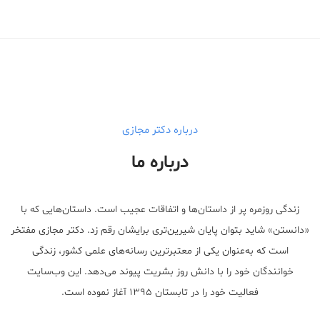
Medical Mask
Male Enhancement Formula Reviews
long term side effects Strengthen Penis
walgreens caffeine pills Testosterone Booster
درباره دکتر مجازی
درباره ما
زندگی روزمره پر از داستان‌ها و اتفاقات عجیب است. داستان‌هایی که با
«دانستن» شاید بتوان پایان شیرین‌تری برایشان رقم زد. دکتر مجازی مفتخر
است که به‌عنوان یکی از معتبر‌ترین رسانه‌های علمی کشور، زندگی
خوانندگان خود را با دانش روز بشریت پیوند می‌دهد. این وب‌سایت
فعالیت خود را در تابستان ۱۳۹۵ آغاز نموده است.