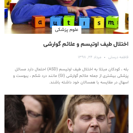
علوم پزشكی
اختلال طیف اوتیسم و علائم گوارشی
فاطمه درستی
مرداد ۲۴, ۱۳۹۸
بله ، کودکان مبتلا به اختلال طیف اوتیسم (ASD) احتمال دارد مسائل
پزشکی بیشتری از جمله علائم گوارشی (GI) مانند درد شکم ، یبوست و
اسهال در مقایسه با همسالان خود داشته باشند.