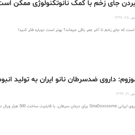
ن بردن جای زخم با کمک نانوتکنولوژی ممکن اس
ر ۲۵, ۱۳۹۶
است که جای زخم تا آخر عمر باقی میماند؟ بهتر است دوباره فکر کنید!
وم: داروی ضدسرطان نانو ایران به تولید انبوه
ر ۲۱, ۱۳۹۶
خط تولید انبوه داروی ایرانی SinaDoxosome برای د