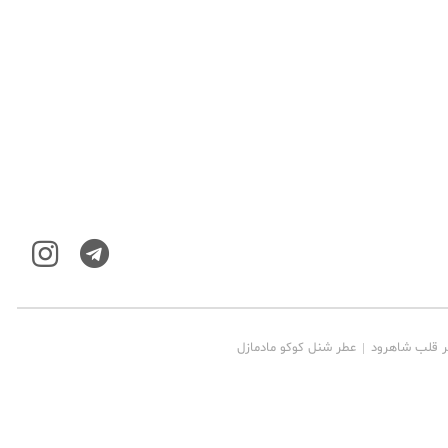
ر قلب شاهرود
عطر شنل کوکو مادمازل