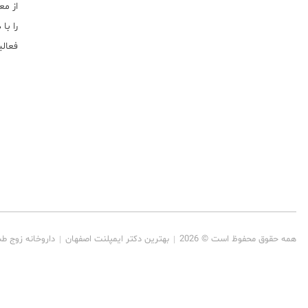
از مع
را با
فعالیت خ
همه حقوق محفوظ است © 2026
بهترین دکتر ایمپلنت اصفهان
داروخانه زوج ط