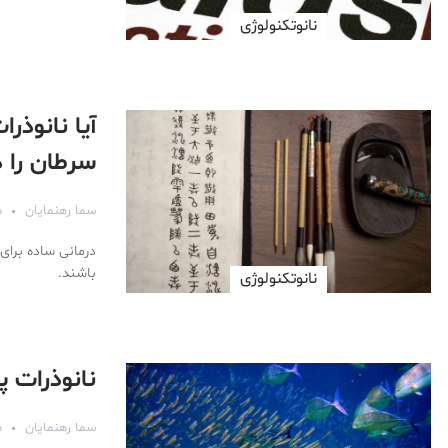
نانوتکنولوژی
آیا نانوذر
سرطان را د
سما رهنمایان
مه
درمانی ساده برای
باشند.
نانوتکنولوژی
نانوذرات 
سما رهنمایان
مه