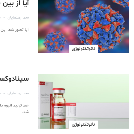
آیا از بی
سما رهنمایان
مه
آیا تصور شما این 
نانوتکنولوژی
سینادوکسوز
سما رهنمایان
مه
شد.
نانوتکنولوژی