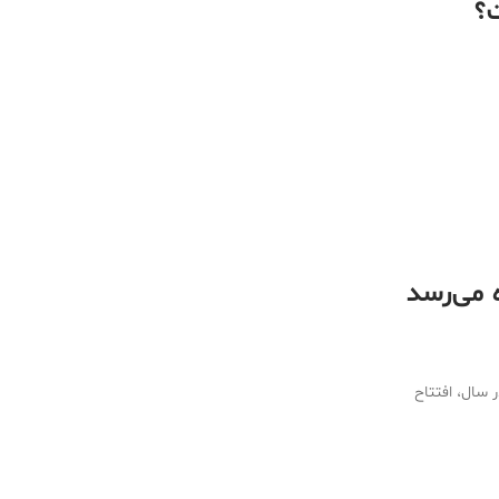
ت؟
 می‌رسد
رمان سرطان، با قابلیت ساخت 500 هزار ویال در سال، افتتاح