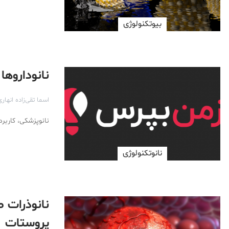
بیوتکنولوژی
نانوداروها
اسما تقی‌زاده انهاری
نانوپزشکی، کاربر
نانوتکنولوژی
نانوذرات 
پروستات