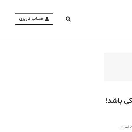
حساب کاربری
Medical Mask
Male Enhancement Formula Reviews
long term side effects Strengthen Penis
walgreens caffeine pills Testosterone
Booster
کی باشد!
ات است.