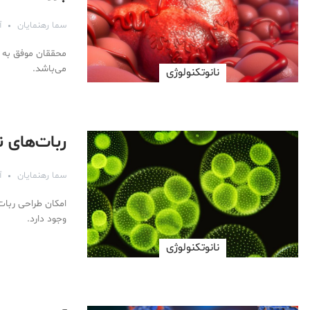
سما رهنمایان
آذ
محققان موفق به س
می‌باشد.
نانوتکنولوژی
ربات‌های ن
سما رهنمایان
آذ
امکان طراحی ربا
وجود دارد.
نانوتکنولوژی