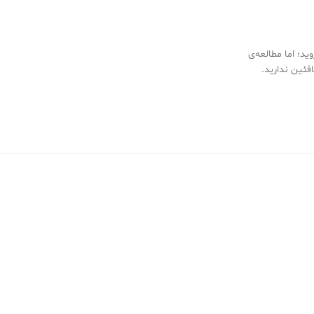
د؛ اما مطالعه‌ی
به کافئین ندارید.