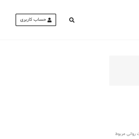
حساب کاربری
Medical Mask
Male Enhancement Formula Reviews
long term side effects Strengthen Penis
walgreens caffeine pills Testosterone
Booster
 روانی مربوط