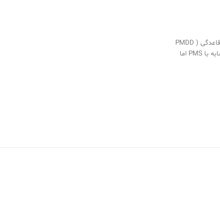
اختلال ناخوشی پیش از قاعدگی ( PMDD
) یک اختلال سلامتی مشابه با PMS اما