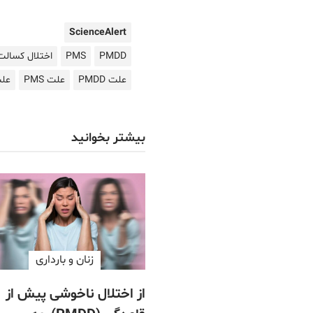
ScienceAlert
PMDD
PMS
اختلال کسالت
علت PMDD
علت PMS
علت
بیشتر بخوانید
زنان و بارداری
از اختلال ناخوشی پیش از