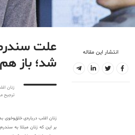
انتشار این مقاله
شد؛ باز هم 
2017-01-06T19:24:33+03:30
زنان اغل
ترجیح می
زنان اغلب درباره‌ی خلق‌وخوی بد