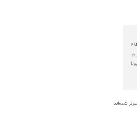
الی غیرمعمولی در سلول‌های منتقل شده از زنان PMDD
م.
بوط
 نقش این کمپلکس ژنی در سلول‌های القا شده از سلول‌های بنیادی بیماران PMDD متمرکز شده‌اند