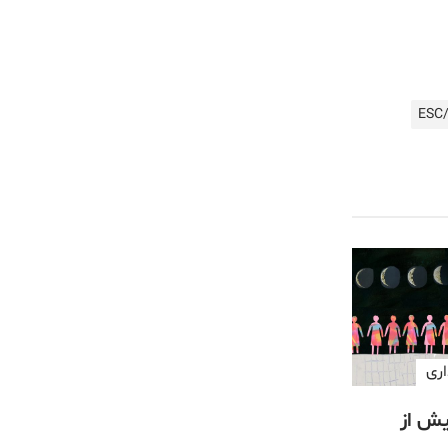
اری
یش از