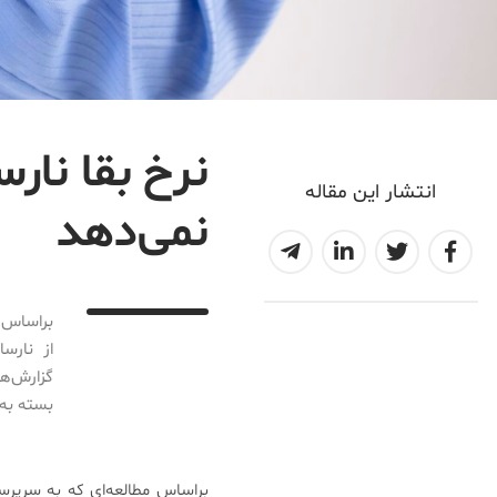
نرخ بقا نار
انتشار این مقاله
نمی‌دهد
2017-02-02T16:49:23+03:30
براساس م
بسته به تشخیص شرا
براساس مطالعه‌ای که به سرپرست