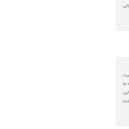
اتی
قبت
 ما
این
نده