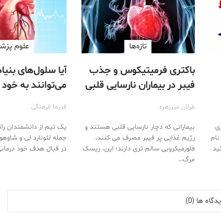
تازه‌ها
علوم پزش
باکتری فرمیتیکوس و جذب
آیا سلول‌های بنیا
فیبر در بیماران نارسایی قلبی
می‌توانند به خود
بیمار کمک کنند؟ 
طرلان ميرزهره
فریما فرهنگی
نقطه عطف مهمی
ری
بیمارانی که دچار نارسایی قلبی هستند و
یافته‌اند
نام
رژیم غذایی پر فیبر مصرف می کنند،
جمله لئونارد لی و شاوهو
ید
فلورمیکروبی سالم تری دارند؛ این، ریسک
در قبال هدف خود درمان
مرگ…
گاه ها (0)