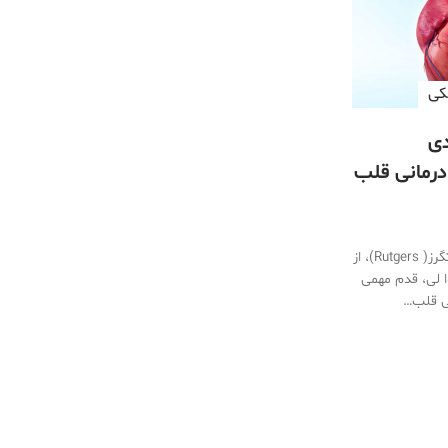
كی
دی
 درمانی قلب
محققان به
 دست
یک تیم از دانشمندان راتگرز( Rutgers)، از
ا لی، قدم مهمی
ی قلب…