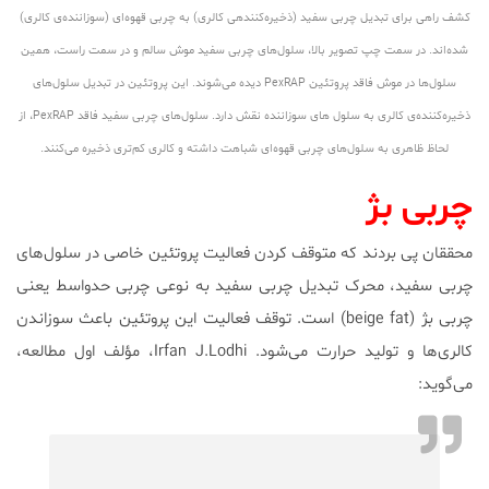
کشف راهی برای تبدیل چربی سفید (ذخیره‌کننده‎ی کالری) به چربی قهوه‌ای (سوزاننده‌ی کالری)
شده‌اند. در سمت چپ تصویر بالا، سلول‌های چربی سفید موش سالم و در سمت راست، همین
سلول‌ها در موش فاقد پروتئین PexRAP دیده می‌شوند. این پروتئین در تبدیل سلول‌های
ذخیره‌کننده‌ی کالری به سلول های سوزاننده نقش دارد. سلول‌های چربی سفید فاقد PexRAP، از
لحاظ ظاهری به سلول‌های چربی قهوه‌ای شباهت داشته و کالری کم‌تری ذخیره می‌کنند.
چربی بژ
محققان پی بردند که متوقف کردن فعالیت پروتئین خاصی در سلول‌های
چربی سفید، محرک تبدیل چربی سفید به نوعی چربی حدواسط یعنی
چربی بژ (beige fat) است. توقف فعالیت این پروتئین باعث سوزاندن
کالری‌ها و تولید حرارت می‌شود. Irfan J.Lodhi، مؤلف اول مطالعه،
می‌گوید: