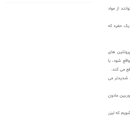
انند از مواد
 یک حفره که
ی از پروتئین های
دون وجود خون ICG نمی تواند مؤثر واقع شود، با
ع می کند.
، شدیدتر می
 دوربین مادون
ویم که لیزر