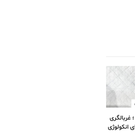
 غربالگری
ی انکولوژی