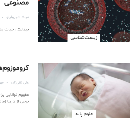
مصنوعی
میلاد شیرولیلو
پیدایش حیات بدو
زیست‌شناسی
کروموزوم‌ه
علی تقی‌زاده
مهر ۶, 
مفهوم توانایی برا
برخی از کارها زم
علوم پايه