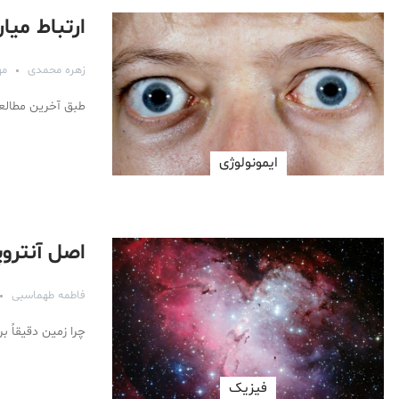
ارتباط میا
زهره محمدی
مهر ۴
طبق آخرین مطالعا
ایمونولوژی
اصل آنتر
فاطمه طهماسبی
چرا زمین دقیقاً 
فیزیک