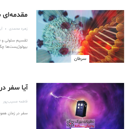
مقدمه‌ای 
زهره محمدی
آبان 
تقسیم سلولی و فا
بیولوژیست‌ها چگو
سرطان
آیا سفر در
فاطمه مسیب‌پور
سفر در زمان هموا