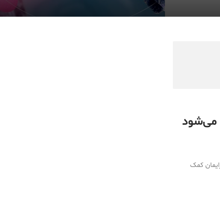
Medical Mask
Male Enhancement Formula Reviews
long term side effects Strengthen Penis
walgreens caffeine pills Testosterone
Booster
 می‌شود
ایمان کمک