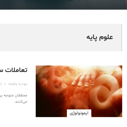
علوم پايه
تعاملات س
مهدیه وظیفه
آبان
محققان متوجه بره
می‌کنند.
ایمونولوژی