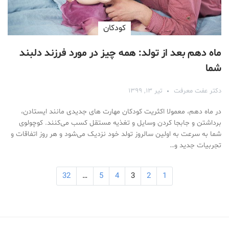
کودکان
ماه دهم بعد از تولد: همه چیز در مورد فرزند دلبند
شما
دکتر عفت معرفت
تیر ۱۳, ۱۳۹۹
در ماه دهم، معمولا اکثریت کودکان مهارت های جدیدی مانند ایستادن،
برداشتن و جابجا کردن وسایل و تغذیه مستقل کسب می‌کنند. کوچولوی
شما به سرعت به اولین سال‎روز تولد خود نزدیک می‌شود و هر روز اتفاقات و
تجربیات جدید و…
32
…
5
4
3
2
1
Medical Mask
Male Enhancement Formula Reviews
long term side effects Strengthen Penis