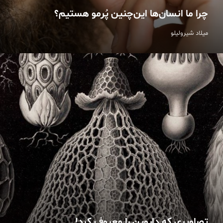
چرا ما انسان‌ها این‌چنین پُرمو هستیم؟
میلاد شیرولیلو
تصاویری که‌ داروین را معروف کرد!