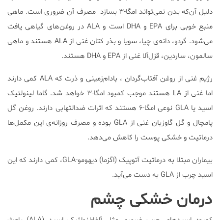
دلیل آن‌که بدن نمی‌تواند امگا-۳ بسازد مصرف آن ضروری است. ماهی
منبع خوبی برای EPA و DHA است و ALA در روغن‌های گیاهی یافت
می‌شود. گردو، دانه‌ی چیا، سویا و بذر کتان غنی از ALA هستند و ماهی
سالمون، ساردین، قزل‌آلا غنی از EPA و DHA هستند.
رژیم غنی از روغن آفتاب‌گردان ، بادام‌زمینی و ذرت که ALA کمی دارند
اما غنی از LA هستند موجب کمبود امگا-۳ خواهد شد. گاما لینولئیک
اسید یا GLA نوعی امگا-۶ هستند که اثرات ضدالتهابی دارند. روغن گل
پامچال و گل گاوزبان غنی از GLA بوده و مصرف روزانه‌ی این مکمل‌ها
درماتیت و خشکی پوست را کاهش می‌دهد.
بیماران مبتلا به درماتیت آتوپیک (اگزما) دیهومو-GLA، کمی دارند که این
اسید چرب از GLA به دست می‌آید.
درمان خشکی چشم