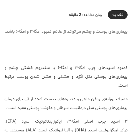
2025-04-05T00:19:27+03:30
تغذیه
زمان مطالعه:
2 دقیقه
بیماری‌های پوست و چشم می‌تواند از علائم کمبود امگا-۳ و امگا-۶ باشد.
کمبود اسیدهای چرب امگا-۳ و امگا-۶ با سندروم خشکی چشم و
بیماری‌های پوستی مثل اگزما و خشکی و خشن شدن پوست مرتبط
است.
مصرف روزانه‌ی روغن ماهی و عصاره‌های بدست آمده از آن برای درمان
بیماری‌های پوستی مثل درماتیت، سرطان و عفونت پوستی مفید است.
۳ اسید چرب اصلی امگا-۳، ایکوزاپنتانوئیک اسید (EPA)،
دوکوزاهگزانوئیک اسید (DHA) و آلفا-لنولئیک اسید (ALA) هستند. به