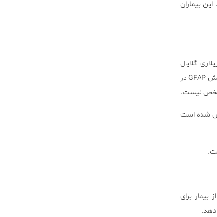
بد. این بیماران
لاری گلایال
(GFAP) در حدود ۹۰% از موارد ایجاد می‌شود. ژن GFAP در پیشرفت ساختار سلول نقش دارد، اما برای درک نقش GFAP در
 مشخص نیست.
ارش شده است
بیمار برای
دهد.