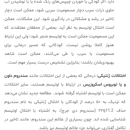
دارد. اگر کودکی با خوردن چیپس‌های رنگ شده یا با نوشیدن آب
حاوی ذرات سرب دچار مسمومیت سربی شود، ممکن است دچار
تاخیر در رشد و مشکلاتی در یادگیری شود. این مشکلات، ممکن
است اختلال اوتیسم به نظر آید. بعضی از محققان معتقدند که
این مسمومیت ممکن است به اوتیسم منجر شود؛ ولی این ارتباط
هنوز کاملا روشن نیست. کودکانی که مسیر درمانی برای
مسمومیت با سرب را طی می‌کنند، ممکن است شاهد
بهبودی‌شان باشند؛ بنابراین تشخیص درست بسیار مهم است.
اختلالات ژنتیکی:
درحالی که بعضی از این اختلالات مانند
سندروم داون
و یا توبروس اسکروزیس
در ارتباط با اوتیسم هستند، سایر اختلالات
ممکن است با اوتیسم اشتباه گرفته شوند.. مطالعه جدید نشان می‌دهد
که نزدیک به ۵۰ درصد از کودکان با اختلال ژنتیکی به نام سندروم
حذف ۲۲q11.2 (سندروم دی جرج)، به اشتباه با اختلال اوتیسم
شناسایی شده اند. چون بسیاری از علائم این سندروم، مانند تاخیر در
تکامل گفتاری، می‌تواند جزء علائم اوتیسم نیز باشد.