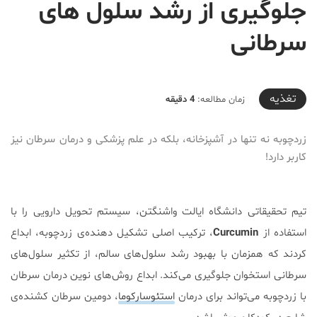
جلوگیری از رشد سلول های
سرطانی
2019-06-25T17:17:16+04:30
تغذیه
زمان مطالعه:
4 دقیقه
زردچوبه نه تنها در آشپزخانه، بلکه در علم پزشکی و درمان سرطان نیز
کاربر دارد!
تیم تحقیقاتی دانشگاه ایالت واشنگتن، سیستم تحویل دارویی را با
استفاده از
Curcumin
، ترکیب اصلی تشکیل دهنده‌ی زردچوبه، ابداع
کردند که همزمان با بهبود رشد سلول‌های سالم، از تکثیر سلول‌های
سرطانی استخوان جلوگیری می‌کند. ابداع روش‌های نوین درمان سرطان
با زردچوبه می‌تواند برای درمان
استئوسارکوما
، دومین سرطان کشنده‌ی