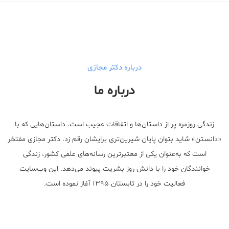
Male Enhancement Formula Reviews
long term side effects Strengthen Penis
walgreens caffeine pills Testosterone Booster
درباره دکتر مجازی
درباره ما
زندگی روزمره پر از داستان‌ها و اتفاقات عجیب است. داستان‌هایی که با
«دانستن» شاید بتوان پایان شیرین‌تری برایشان رقم زد. دکتر مجازی مفتخر
است که به‌عنوان یکی از معتبر‌ترین رسانه‌های علمی کشور، زندگی
خوانندگان خود را با دانش روز بشریت پیوند می‌دهد. این وب‌سایت
فعالیت خود را در تابستان ۱۳۹۵ آغاز نموده است.