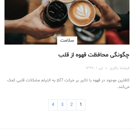
سلامت
چگونگی محافظت قهوه از قلب
فرشته باقری
تیر ۱, ۱۳۹۷
کافئین موجود در قهوه با تاثیر بر حرکت p27 به التیام مشکلات قلبی کمک
می‌کند.
4
3
2
1
Medical Mask
Male Enhancement Formula Reviews