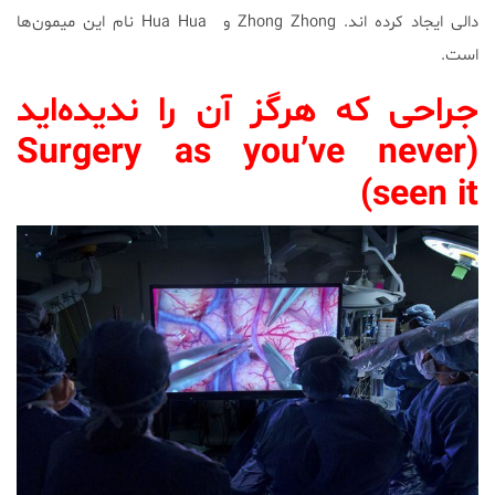
دالی ایجاد کرده اند. Zhong Zhong و Hua Hua نام این میمون‌ها
است.
جراحی که هرگز آن‌ را ندیده‌اید
Surgery as you’ve never
(
seen it)