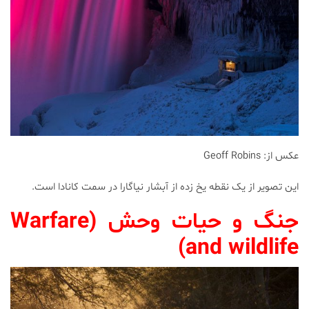
عکس از: Geoff Robins
این تصویر از یک نقطه یخ زده از آبشار نیاگارا در سمت کانادا است.
جنگ و حیات وحش (Warfare
and wildlife)