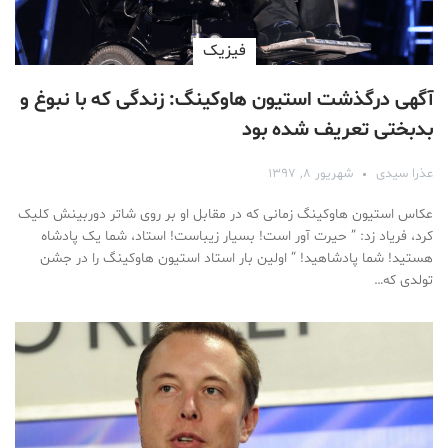
فیزیک
آگهی درگذشت استیون هاوکینگ: زندگی‌ که با نبوغ و
بدبختی تعریف شده بود
عذرا سیدی
شهریور ۸, ۱۳۹۷
عکاس استیون هاوکینگ زمانی که در مقابل او بر روی شاتر دوربینش کلیک
کرد، فریاد زد: ” حیرت آور است! بسیار زیباست! استاد، شما یک پادشاه
هستید! شما پادشاهید! “ اولین بار استاد استیون هاوکینگ را در جشن
تولدی که…