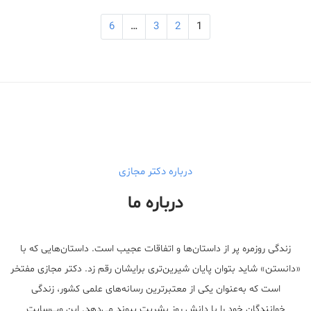
6
…
3
2
1
Medical Mask
Male Enhancement Formula Reviews
long term side effects Strengthen Penis
walgreens caffeine pills Testosterone Booster
درباره دکتر مجازی
درباره ما
زندگی روزمره پر از داستان‌ها و اتفاقات عجیب است. داستان‌هایی که با
«دانستن» شاید بتوان پایان شیرین‌تری برایشان رقم زد. دکتر مجازی مفتخر
است که به‌عنوان یکی از معتبر‌ترین رسانه‌های علمی کشور، زندگی
خوانندگان خود را با دانش روز بشریت پیوند می‌دهد. این وب‌سایت