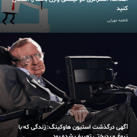
کنید
فاطمه مهرابی
آگهی درگذشت استیون هاوکینگ: زندگی‌ که با
نبوغ و بدبختی تعریف شده بود