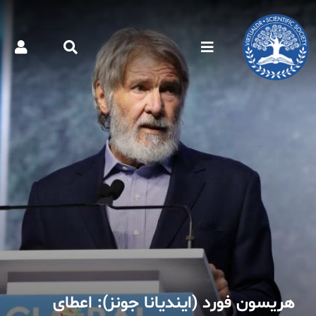
کتر مجازی - مشاهیر
هریسون فورد (ایندیانا جونز): اعطای