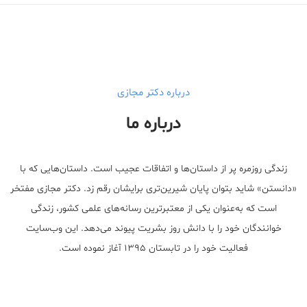
Male Enhancement Formula Reviews
long term side effects Strengthen Penis
walgreens caffeine pills Testosterone Booster
درباره دکتر مجازی
درباره ما
زندگی روزمره پر از داستان‌ها و اتفاقات عجیب است. داستان‌هایی که با
«دانستن» شاید بتوان پایان شیرین‌تری برایشان رقم زد. دکتر مجازی مفتخر
است که به‌عنوان یکی از معتبر‌ترین رسانه‌های علمی کشور، زندگی
خوانندگان خود را با دانش روز بشریت پیوند می‌دهد. این وب‌سایت
فعالیت خود را در تابستان ۱۳۹۵ آغاز نموده است.