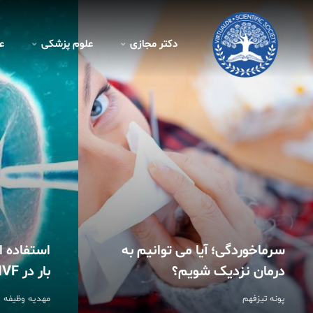
کتر مجازی - صفحه اصلی
دکتر مجازی
علوم پزشکی
ع
سرماخوردگی؛ آیا می توانیم به
استفاده 
درمان نزدیک شویم؟
بار در IVF
پونه تیزفهم
مهدیه وظیفه