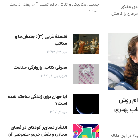
جسمی مکانیکی و تلاش برای تعمیر آن، چقدر درست
ه‌ی مغذی
است؟
 سرطان را کاهش
فلسفۀ غربی (۳): جنبش‌ها و
مکاتب
تیر ۲۶, ۱۳۹۶
معرفی کتاب: رازوارگی سلامت
فروردین ۹, ۱۳۹۷
آیا جهان برای زندگی ساخته شده
ام روش
است؟
اب بهتری
دی ۶, ۱۳۹۷
انتشار تصاویر كودكان در فضای
مجازی و نقض حریم خصوصی آن
؟ در این مقاله